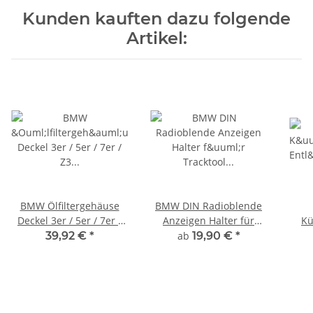
Kunden kauften dazu folgende
Artikel:
BMW Ölfiltergehäuse
BMW DIN Radioblende
Deckel 3er / 5er / 7er /
Anzeigen Halter für
Kü
Z3 / Z4
Tracktool Ringtool
En
39,92 €
*
ab
19,90 €
*
MOTORSPORT