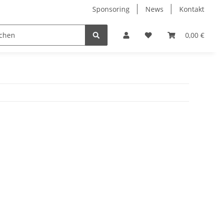
Sponsoring
News
Kontakt
ARTS
LADELUFTKÜHLUNG
ÖLKÜHLUNG
0,00 €
STAH