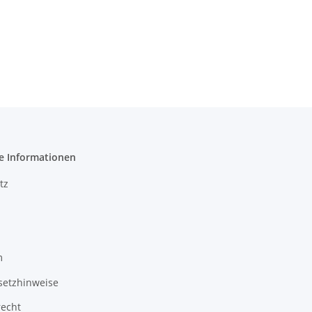
e Informationen
tz
m
setzhinweise
recht